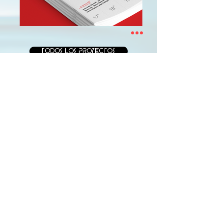
TODOS LOS PROYECTOS
Contactez-nous
Nous sommes là pour vous écouter !
Avectouche-nous et découvrez comment
Comment est-ce que nous pouvons vous aider.
BARCELONA
ESPAGNE
t.
+34 930 424 542
info@basacproduccion.com