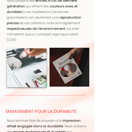
Nous utilisons des
encres H-Uvi de dernière
génération
qui offrent des
couleurs vives et
durables
à vos impressions. Ces encres
garantissent non seulement une
reproduction
précise
de vos créations, mais sont également
respectueuses de l'environnement
car elles
n'émettent aucun composé organique volatil
(COV).
ENGAGEMENT POUR LA DURABILITÉ
Nous sommes fiers de proposer une
impression
offset engagée dans la durabilité.
Nous utilisons
des
encres écologiques et durables
qui