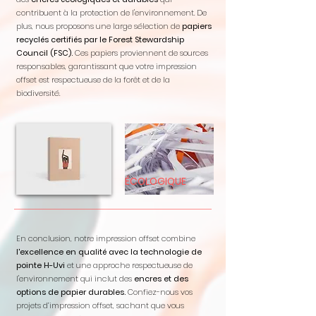
contribuent à la protection de l'environnement. De
plus, nous proposons une large sélection de
papiers
recyclés certifiés par le Forest Stewardship
Council (FSC).
Ces papiers proviennent de sources
responsables, garantissant que votre impression
offset est respectueuse de la forêt et de la
biodiversité.
ÉCOLOGIQUE
En conclusion, notre impression offset combine
l'excellence en qualité avec la technologie de
pointe H-Uvi
et une approche respectueuse de
l'environnement qui inclut des
encres et des
options de papier durables.
Confiez-nous vos
projets d’impression offset, sachant que vous