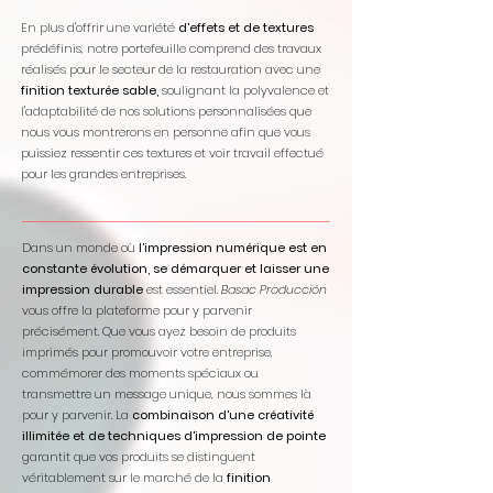
En plus d'offrir une variété
d'effets et de textures
prédéfinis, notre portefeuille comprend des travaux
réalisés pour le secteur de la restauration avec une
finition texturée sable,
soulignant la polyvalence et
l'adaptabilité de nos solutions personnalisées que
nous vous montrerons en personne afin que vous
puissiez ressentir ces textures et voir travail effectué
pour les grandes entreprises.
Dans un monde où
l’impression numérique est en
constante évolution, se démarquer et laisser une
impression durable
est essentiel.
Basac Producción
vous offre la plateforme pour y parvenir
précisément. Que vous ayez besoin de produits
imprimés pour promouvoir votre entreprise,
commémorer des moments spéciaux ou
transmettre un message unique, nous sommes là
pour y parvenir. La
combinaison d'une créativité
illimitée et de techniques d'impression de pointe
garantit que vos produits se distinguent
véritablement sur le marché de la
finition