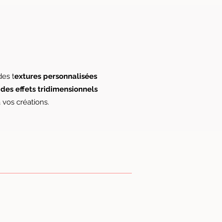
des t
extures personnalisées
 des effets tridimensionnels
 vos créations.