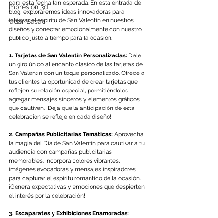
para esta fecha tan esperada. En esta entrada de 
impresión 3d
blog, exploraremos ideas innovadoras para 
integrar el espíritu de San Valentín en nuestros 
radar Basac
diseños y conectar emocionalmente con nuestro 
público justo a tiempo para la ocasión.
1. Tarjetas de San Valentín Personalizadas:
 Dale 
un giro único al encanto clásico de las tarjetas de 
San Valentín con un toque personalizado. Ofrece a 
tus clientes la oportunidad de crear tarjetas que 
reflejen su relación especial, permitiéndoles 
agregar mensajes sinceros y elementos gráficos 
que cautiven. ¡Deja que la anticipación de esta 
celebración se refleje en cada diseño!
2. Campañas Publicitarias Temáticas:
 Aprovecha 
la magia del Día de San Valentín para cautivar a tu 
audiencia con campañas publicitarias 
memorables. Incorpora colores vibrantes, 
imágenes evocadoras y mensajes inspiradores 
para capturar el espíritu romántico de la ocasión. 
¡Genera expectativas y emociones que despierten 
el interés por la celebración!
3. Escaparates y Exhibiciones Enamoradas: