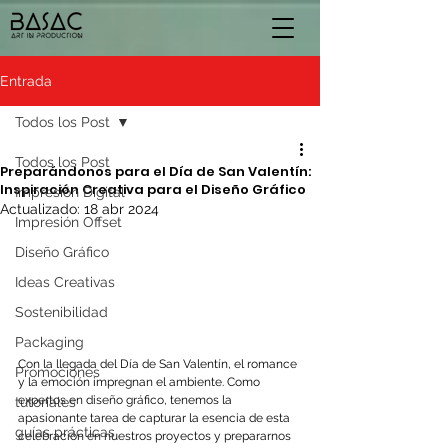
Entrada
Todos los Post
Todos los Post
Preparándonos para el Día de San Valentín:
Inspiración Creativa para el Diseño Gráfico
Impresión Digital
Actualizado:
18 abr 2024
Impresión Offset
Diseño Gráfico
Ideas Creativas
Sostenibilidad
Packaging
Con la llegada del Día de San Valentín, el romance 
Promociones
y la emoción impregnan el ambiente. Como 
expertos en diseño gráfico, tenemos la 
tutoriales
apasionante tarea de capturar la esencia de esta 
guías prácticas
celebración en nuestros proyectos y prepararnos 