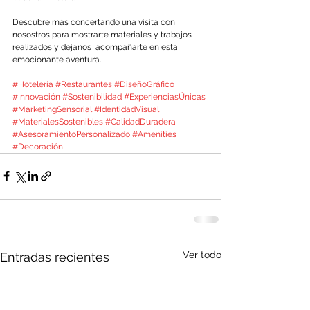
Descubre más concertando una visita con 
nosostros para mostrarte materiales y trabajos 
realizados y dejanos  acompañarte en esta 
emocionante aventura.
#Hotelería
#Restaurantes
#DiseñoGráfico
#Innovación
#Sostenibilidad
#ExperienciasÚnicas
#MarketingSensorial
#IdentidadVisual
#MaterialesSostenibles
#CalidadDuradera
#AsesoramientoPersonalizado
#Amenities
#Decoración
Ver todo
Entradas recientes