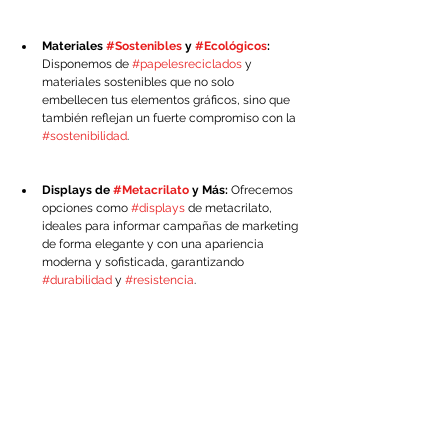
Materiales 
#Sostenibles
 y 
#Ecológicos
:
Disponemos de 
#papelesreciclados
 y 
materiales sostenibles que no solo 
embellecen tus elementos gráficos, sino que 
también reflejan un fuerte compromiso con la 
#sostenibilidad
.
Displays de 
#Metacrilato
 y Más:
 Ofrecemos 
opciones como 
#displays
 de metacrilato, 
ideales para informar campañas de marketing 
de forma elegante y con una apariencia 
moderna y sofisticada, garantizando 
#durabilidad
 y 
#resistencia
.