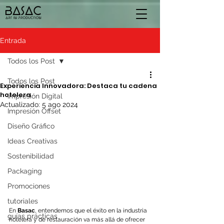
Entrada
Todos los Post
Todos los Post
Experiencia Innovadora: Destaca tu cadena
hotelera
Impresión Digital
Actualizado:
5 ago 2024
Impresión Offset
Diseño Gráfico
Ideas Creativas
Sostenibilidad
Packaging
Promociones
tutoriales
En 
Basac
, entendemos que el éxito en la industria 
guías prácticas
hotelera y de restauración va más allá de ofrecer 