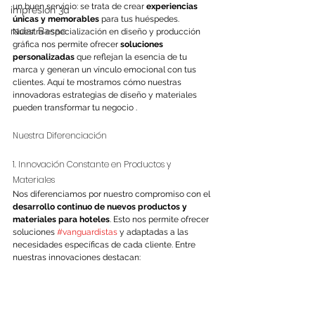
un buen servicio: se trata de crear 
experiencias 
impresión 3d
únicas y memorables
 para tus huéspedes. 
radar Basac
Nuestra especialización en diseño y producción 
gráfica nos permite ofrecer 
soluciones 
personalizadas
 que reflejan la esencia de tu 
marca y generan un vínculo emocional con tus 
clientes. Aquí te mostramos cómo nuestras 
innovadoras estrategias de diseño y materiales 
pueden transformar tu negocio .
Nuestra Diferenciación 
1. Innovación Constante en Productos y 
Materiales 
Nos diferenciamos por nuestro compromiso con el 
desarrollo continuo de nuevos productos y 
materiales para hoteles
. Esto nos permite ofrecer 
soluciones 
#vanguardistas
 y adaptadas a las 
necesidades específicas de cada cliente. Entre 
nuestras innovaciones destacan: