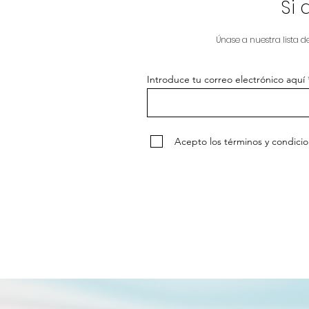
​Si
mater
Únase a nuestra lista d
Introduce tu correo electrónico aquí
Acepto los términos y condici