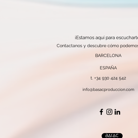
¡Estamos aquí para escuchart
Contactanos y d
escubre cómo podemos
BARCELONA
ESPAÑA
t. +34 930 424 542
info@basacproduccion.com
BASAC