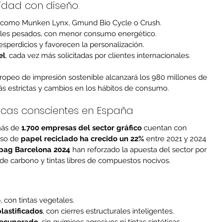
lidad con diseño.
 como Munken Lynx, Gmund Bio Cycle o Crush.
ales pesados, con menor consumo energético.
sperdicios y favorecen la personalización.
el
, cada vez más solicitadas por clientes internacionales.
peo de impresión sostenible alcanzará los 980 millones de 
s estrictas y cambios en los hábitos de consumo.
rcas conscientes en España
ás de 
1.700 empresas del sector gráfico
 cuentan con 
uso de 
papel reciclado ha crecido un 22%
 entre 2021 y 2024 
pag Barcelona 2024
 han reforzado la apuesta del sector por 
 de carbono y tintas libres de compuestos nocivos.
o
, con tintas vegetales.
lastificados
, con cierres estructurales inteligentes.