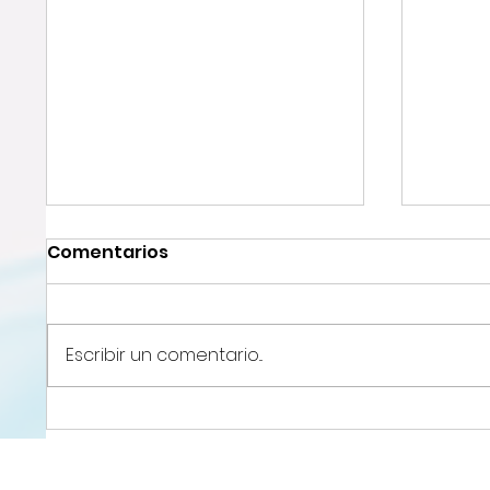
Comentarios
Escribir un comentario...
Cuando el material
Cómo 
resuelve el problema
adec
proyec