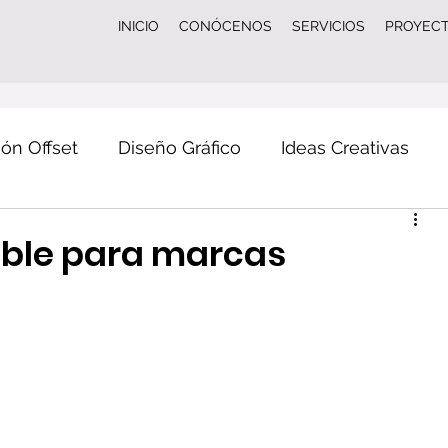
INICIO
CONÓCENOS
SERVICIOS
PROYEC
ón Offset
Diseño Gráfico
Ideas Creativas
ones
tutoriales
guías prácticas
impresión
ible para marcas