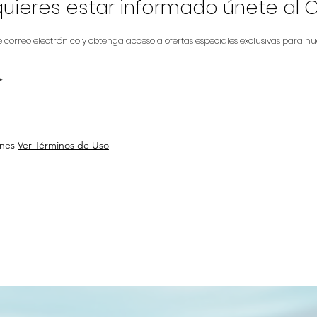
 quieres estar informado únete al 
ial también diseña
e correo electrónico y obtenga acceso a ofertas especiales exclusivas para nue
ones
Ver Términos de Uso