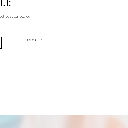
Club
stros suscriptores.
Inscribirse