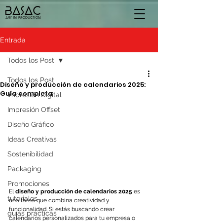
Entrada
Todos los Post
Todos los Post
Diseño y producción de calendarios 2025:
Guía completa
Impresión Digital
Impresión Offset
Diseño Gráfico
Ideas Creativas
Sostenibilidad
Packaging
Promociones
El 
diseño y producción de calendarios 2025
 es 
tutoriales
una tarea que combina creatividad y 
funcionalidad. Si estás buscando crear 
guías prácticas
calendarios personalizados para tu empresa o 