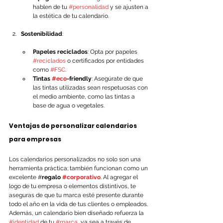
hablen de tu 
#personalidad
 y se ajusten a 
la estética de tu calendario.
Sostenibilidad
:
Papeles reciclados
: Opta por papeles 
#reciclados
 o certificados por entidades 
como 
#FSC
.
Tintas 
#eco
-friendly
: Asegúrate de que 
las tintas utilizadas sean respetuosas con 
el medio ambiente, como las tintas a 
base de agua o vegetales.
Ventajas de personalizar calendarios 
para empresas
Los calendarios personalizados no solo son una 
herramienta práctica; también funcionan como un 
excelente #
regalo 
#corporativo
. Al agregar el 
logo de tu empresa o elementos distintivos, te 
aseguras de que tu marca esté presente durante 
todo el año en la vida de tus clientes o empleados. 
Además, un calendario bien diseñado refuerza la 
#identidad
 de tu 
#marca
, ya sea a través de 