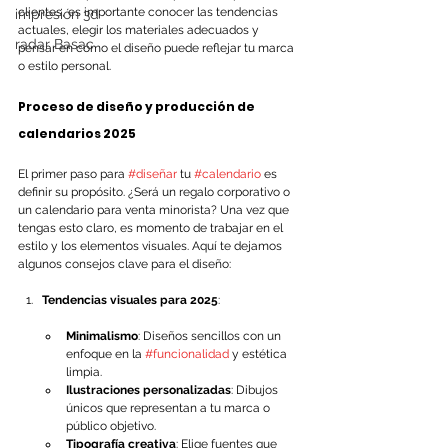
clientes, es importante conocer las tendencias 
impresión 3d
actuales, elegir los materiales adecuados y 
radar Basac
pensar en cómo el diseño puede reflejar tu marca 
o estilo personal.
Proceso de diseño y producción de 
calendarios 2025
El primer paso para 
#diseñar
 tu 
#calendario
 es 
definir su propósito. ¿Será un regalo corporativo o 
un calendario para venta minorista? Una vez que 
tengas esto claro, es momento de trabajar en el 
estilo y los elementos visuales. Aquí te dejamos 
algunos consejos clave para el diseño:
Tendencias visuales para 2025
:
Minimalismo
: Diseños sencillos con un 
enfoque en la 
#funcionalidad
 y estética 
limpia.
Ilustraciones personalizadas
: Dibujos 
únicos que representan a tu marca o 
público objetivo.
Tipografía creativa
: Elige fuentes que 