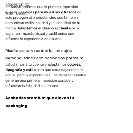
impresión 3d
En 
Basac
 creemos que la primera impresión 
cuenta. Las 
cajas para muestras y frascos
 no 
radar Basac
solo protegen el producto, sino que también 
comunican estilo, calidad y la identidad de tu 
marca. 
Adaptamos el diseño al cliente
 para 
lograr un impacto visual y táctil único que 
refuerce la experiencia de usuario.
Diseño visual y acabados en cajas 
personalizadas con acabados premium
Estudiamos a tu cliente y adaptamos 
colores, 
tipografía y estilo
 para que cada caja conecte 
con su perfil y expectativas. Los detalles visuales 
generan una primera impresión positiva y 
refuerzan la fidelidad a la marca.
Acabados premium que elevan tu 
packaging