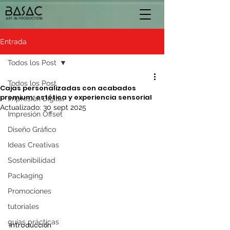
Entrada
Todos los Post
Todos los Post
Cajas personalizadas con acabados
premium: estética y experiencia sensorial
Impresión Digital
Actualizado:
30 sept 2025
Impresión Offset
Diseño Gráfico
Ideas Creativas
Sostenibilidad
Packaging
Promociones
tutoriales
guías prácticas
Introducción