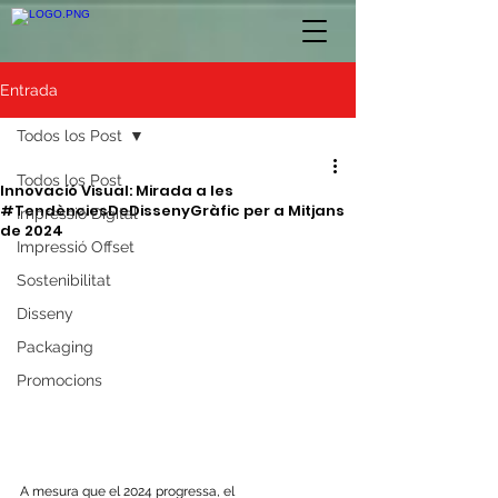
Entrada
Todos los Post
Todos los Post
Innovació Visual: Mirada a les
#TendènciesDeDissenyGràfic per a Mitjans
Impressió Digital
de 2024
Impressió Offset
Sostenibilitat
Disseny
Packaging
Promocions
A mesura que el 2024 progressa, el 