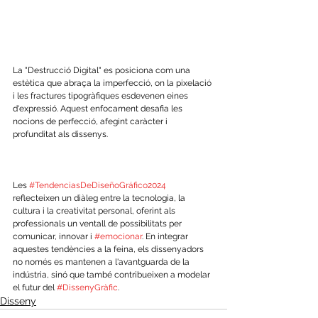
La "Destrucció Digital" es posiciona com una 
estètica que abraça la imperfecció, on la pixelació 
i les fractures tipogràfiques esdevenen eines 
d'expressió. Aquest enfocament desafia les 
nocions de perfecció, afegint caràcter i 
profunditat als dissenys.
Les 
#TendenciasDeDiseñoGráfico2024
reflecteixen un diàleg entre la tecnologia, la 
cultura i la creativitat personal, oferint als 
professionals un ventall de possibilitats per 
comunicar, innovar i 
#emocionar
. En integrar 
aquestes tendències a la feina, els dissenyadors 
no només es mantenen a l'avantguarda de la 
indústria, sinó que també contribueixen a modelar 
el futur del 
#DissenyGràfic
.
Disseny