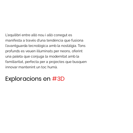
L'equilibri entre allò nou i allò conegut es 
manifesta a través d'una tendència que fusiona 
l'avantguarda tecnològica amb la nostàlgia. Tons 
profunds es veuen il·luminats per neons, oferint 
una paleta que conjuga la modernitat amb la 
familiaritat, perfecta per a projectes que busquen 
innovar mantenint un toc humà.
Exploracions en 
#3D