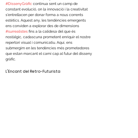
#DissenyGràfic
 continua sent un camp de 
constant evolució, on la innovació i la creativitat 
s'entrellacen per donar forma a nous corrents 
estètics. Aquest any, les tendències emergents 
ens conviden a explorar des de dimensions 
#surrealistes
 fins a la calidesa del que és 
nostàlgic, cadascuna prometent enriquir el nostre 
repertori visual i comunicatiu. Aquí, ens 
submergim en les tendències més prometedores 
que estan marcant el camí cap al futur del disseny 
gràfic.
L'Encant del Retro-Futurista